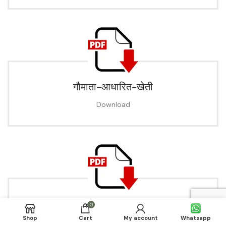
गौमाता-आधारित-खेती
Download
जैविक-खाद-बनाने-की-विधि
0
Shop
Cart
My account
Whatsapp
Download