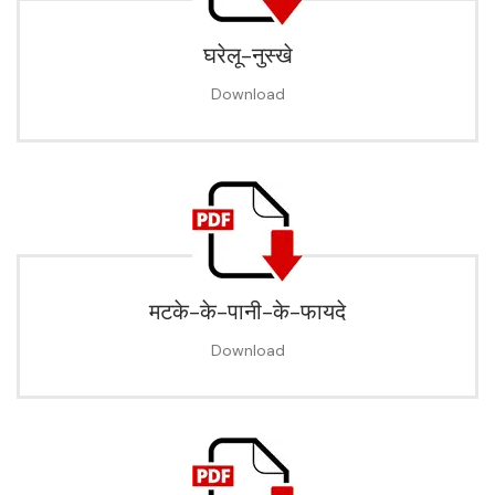
घरेलू-नुस्खे
Download
मटके-के-पानी-के-फायदे
Download