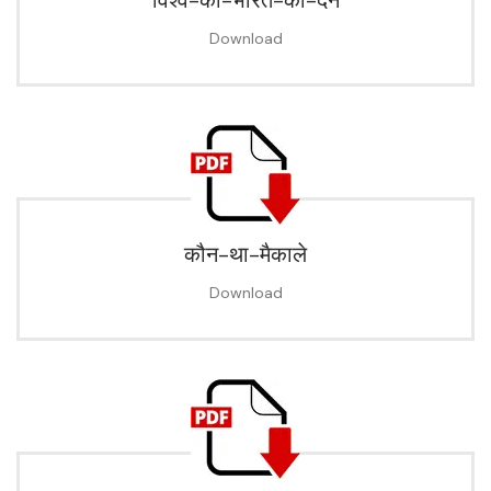
विश्व-को-भारत-की-देन
Download
कौन-था-मैकाले
Download