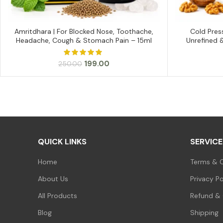
Amritdhara | For Blocked Nose, Toothache,
Cold Pres
ADD TO CART
Headache, Cough & Stomach Pain – 15ml
Unrefined &
Original
Current
199.00
250.00
price
price
was:
is:
₹250.00.
₹199.00.
QUICK LINKS
SERVICE
Home
Terms & C
About Us
Privacy Po
All Products
Refund & 
Blog
Shipping