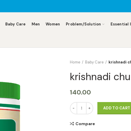
Baby Care
Men
Women
Problem/Solution
Essential 
Home
Baby Care
krishnadi c
krishnadi ch
140.00
krishnadi churn 100g quantity
ADD TO CART
Compare