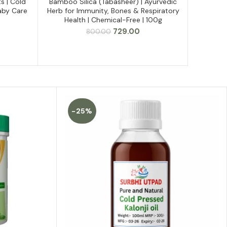
s | Cold
Bamboo Silica (Tabasheer) | Ayurvedic
Ashwaga
aby Care
Herb for Immunity, Bones & Respiratory
Stren
Health | Chemical-Free | 100g
rrent
Original
Current
729.00
800.00
ce
price
price
was:
is:
9.00.
₹800.00.
₹729.00.
-25%