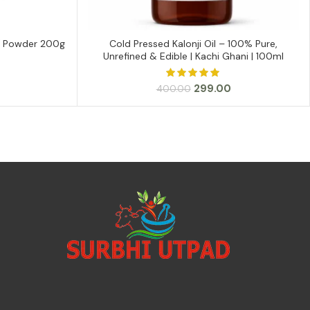
 / Powder 200g
Cold Pressed Kalonji Oil – 100% Pure,
ADD TO CART
Unrefined & Edible | Kachi Ghani | 100ml
Current
price
is:
Original
Current
299.00
400.00
₹299.00.
price
price
was:
is:
₹400.00.
₹299.00.