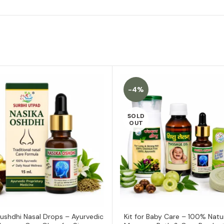
-4%
SOLD
OUT
Aushdhi Nasal Drops – Ayurvedic
Kit for Baby Care – 100% Natu
ADD TO CART
READ MORE