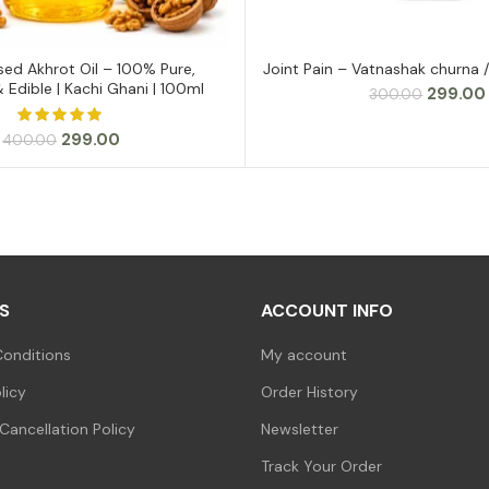
sed Akhrot Oil – 100% Pure,
Joint Pain – Vatnashak churna
ADD TO CART
ADD TO CART
 Edible | Kachi Ghani | 100ml
Original
299.00
300.00
price
was:
Original
Current
299.00
400.00
₹300.00.
price
price
was:
is:
₹400.00.
₹299.00.
S
ACCOUNT INFO
onditions
My account
licy
Order History
Cancellation Policy
Newsletter
Track Your Order