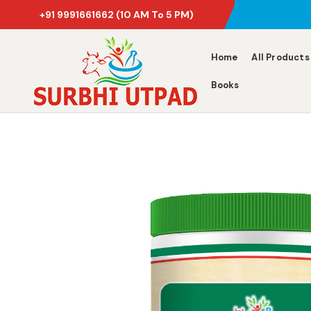
+91 9991661662
(10 AM To 5 PM)
Home
All Products
Books