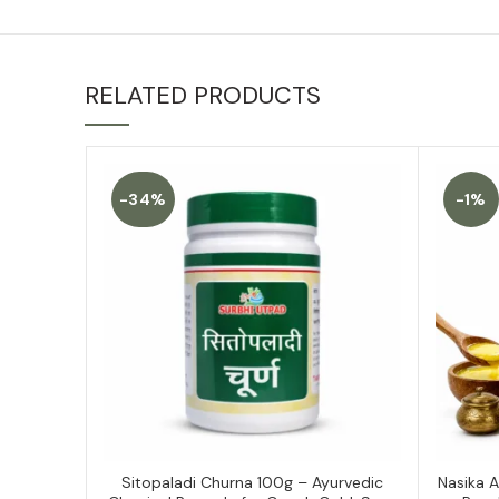
RELATED PRODUCTS
-34%
-1%
Sitopaladi Churna 100g – Ayurvedic
Nasika 
ADD TO CART