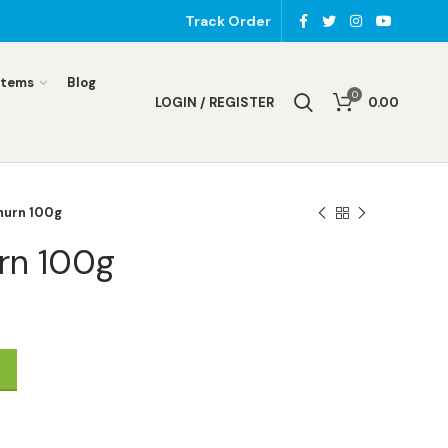
Track Order
Items
Blog
0
LOGIN / REGISTER
0.00
hurn 100g
urn 100g